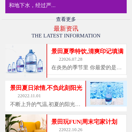
和地下水，经过严...
查看更多
最新资讯
THE LATEST INFORMATION
景田夏季特饮,清爽印记填满
22026.07.28
在炎热的季节里 你最爱的是哪
一抹清爽 风的温柔...
景田夏日浓情,不负此刻阳光
22022.11.01
不断上升的气温,初夏的阳光洒
落 与徐徐吹过的暧...
景田玩FUN|周末宅家计划
22022.10.26