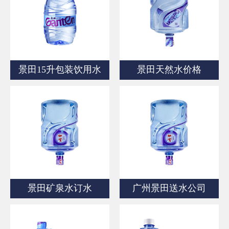
商品相册
配送站点
景田15升包装饮用水
景田天然水价格
景田矿泉水订水
广州景田送水公司