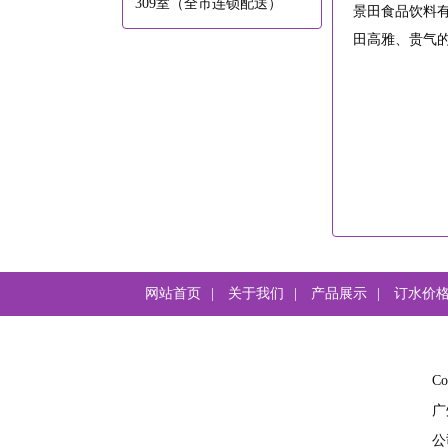
309室（全市连锁配送）
景田食品饮料
田高雅、贵气
网站首页
|
关于我们
|
产品展示
|
订水价
C
广
公