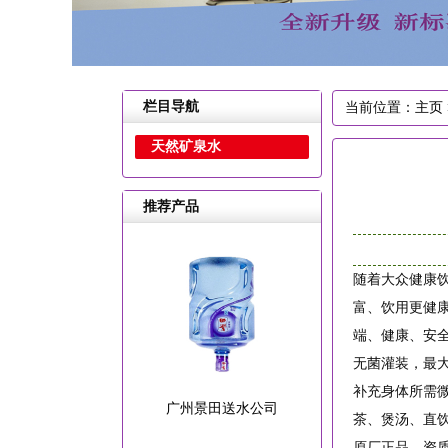
栏目导航
当前位置：
主页
天然矿泉水
推荐产品
随着大众健康
富、饮用更健
端、健康、安
无菌灌装，最
补充身体所需
广州景田送水公司
茶、煲汤、直
原厂正品，资