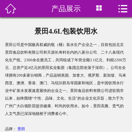



产品展示
首页

关于我们
景田4.6L包装饮用水
产品展示
景田公司是中国极具权威的瓶（桶）装水生产企业之一，目前包括北京
景田食品饮料有限公司和天源长寿村在内的八家分公司、二十八条现代
订水价格
化生产线、2300余在册员工，共同组成了年营业额3.1亿元、利税2200万
元、总资产近4亿元的景田实业集团（集团总部坐落于深圳）。公司在全
水中贵族
球拥有200多家分销商，产品远销美国、加拿大、俄罗斯、新加坡、马来
西亚、澳洲、香港、澳门、马绍尔群岛等国家和地区，是中国饮用水行
在线预订
业中矿泉水发展速度最快的企业之一。景田食品饮料有限公司进驻我市
以来，始终围绕“个性、品味、文化、生活”的企业文化宗旨，致力于为
新闻资讯
广州广大白领阶层提供健康、时尚的饮用水。如今，景田高雅、贵气的
人文气质已深深地植根于消费者心中。
联系我们
品牌：
景田
饮用水分类