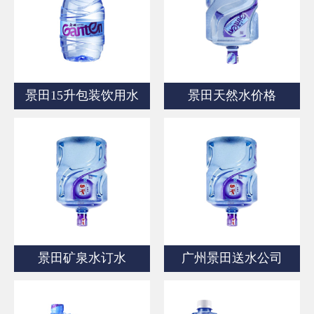
商品相册
配送站点
景田15升包装饮用水
景田天然水价格
景田矿泉水订水
广州景田送水公司