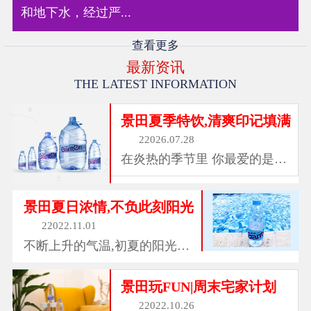
和地下水，经过严...
查看更多
最新资讯
THE LATEST INFORMATION
景田夏季特饮,清爽印记填满
22026.07.28
在炎热的季节里 你最爱的是哪
一抹清爽 风的温柔...
景田夏日浓情,不负此刻阳光
22022.11.01
不断上升的气温,初夏的阳光洒
落 与徐徐吹过的暧...
景田玩FUN|周末宅家计划
22022.10.26