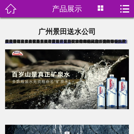



产品展示
首页

关于我们
广州景田送水公司
产品展示
广州景田送水公司是广州景田百岁山桶装水配送公司,专业专注于
景田桶装水
配送效率，成立以来一直致力于发展景田水店的配送系统，在各个分区设立景田专卖店，培养专业的送水团队，统一的景田水店门面设计。目前在广州地区已开设有100多个连锁分店，能够全面覆盖整个广州区域，提供专业的桶装水供应服务。景田（深圳）食品饮料集团有限公司于1992年在深圳成立，是一家专注生产经营包装饮用水的集团企业，目前员工近9000人。旗下拥有深圳、广州、惠州、江西宜春、福建莆田、厦门、江苏南通、唐山迁西等十余个独立子公司及多个大型生产基地，配备近50余条德国进口克朗斯一体化灌装设备。
的订水送水服务、提高
景田桶装水
订水价格
水中贵族
在线预订
新闻资讯
联系我们
饮用水分类