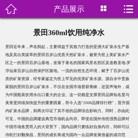



产品展示
首页

关于我们
景田360ml饮用纯净水
产品展示
景田近年来，声名鹊起，主要得益于其致力打造的亚洲大矿泉水生产基
地及其出类拔萃的景田百岁山优质天然矿泉水，被誉为世上美矿泉水产
订水价格
区之一的景田百岁山基地，坐落于著名的国家风景名胜区及道教圣地-罗
浮仙泉百岁山自然保护区腹地。一流的自然生态环境，赋予了百岁山优
水中贵族
质的矿泉资源，经专家鉴定为世上罕见的优质矿泉水源。源自水中贵族
家园的景田百岁山矿泉水，不仅在全国市场普获青睐，还蜚声海外，成
在线预订
为中国瓶装饮用水出口量大的企业。这一切都是支撑景田品牌知名度与
美誉度持续加快提升的重要因素，而今入选“2008品牌排行榜”，晋升国
新闻资讯
内矿泉水品牌，则再次印证了其不俗的品牌综合影响力。同时，亦由此
可见，中国的品牌建设典范市场机会尚存。即使在国外传统强势品牌对
联系我们
中国市场鱼贯而入的大背景下，国内品牌只要练好自身内功，同样可以
侍机打好翻身战，景田的成长将成为国内一众品牌发展借鉴的成功范
饮用水分类