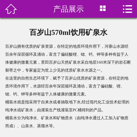



产品展示
首页

关于我们
百岁山570ml饮用矿泉水
产品展示
百岁山拥有优质的矿泉资源，在特定的地质环境作用下，河寨山水源经
百余年深层循环及涌动，富含了偏硅酸锂、锶、钙、钾等多种有益于人
订水价格
体健康的微量元素，景田百岁山天然矿泉水采自地层160米深下的岩石断
裂带之中，专家鉴定为世上少见的优质矿泉水水源之一。
水中贵族
在这里的自然生态环境下，赋予了百岁山优质的矿泉资源，在特定的地
质环境作用下，水源经百余年深层循环及涌动，富含了偏硅酸、锂、
在线预订
锶、钙、钾等多种有益于人体健康的微量元素。
桶装水就是指采用于自来水或者抽取地下水,经过现代化工业技术处理的
新闻资讯
纯净水或矿泉水，由灌装生产线灌装至PC桶得到的产品。
桶装水分为纯净水、矿泉水和矿物质水（由纯净水通过人工加入矿物质
联系我们
而成）、山泉水、蒸馏水等。
饮用水分类