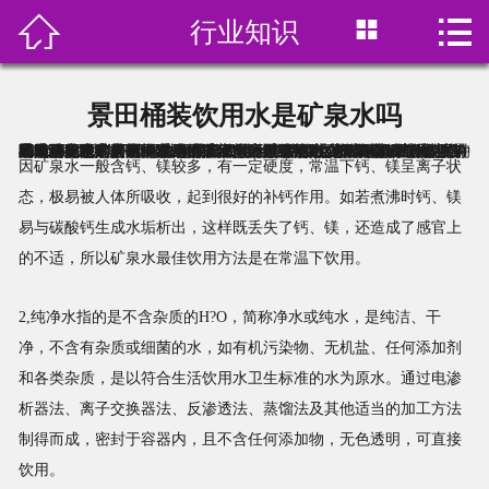



行业知识
首页

关于我们
景田桶装饮用水是矿泉水吗
产品展示
景田公司生产的景田系列桶装水分为矿泉水,纯净水等两种,首先两种桶装水的包装不一样,这个很容易让人分别,在包装LOGO上会标明景田矿泉水还是景田纯净水,景田公司生产桶装水的时候是严密监控的环境下完成的,不可能出现混乱,矿泉水与纯净水是口感难以分辨出来,必须经过检测才可以分别出来,当你在购买之前应该向工作人员询问清楚你所购买的桶装水是矿泉水还是纯净水,这样一来你就知道购买是哪一种水.下面跟大家简单的说一说矿泉水与纯净水.
1,矿泉水是从地下深处自然涌出的或者是经人工揭露的、未受污染的地下矿水；含有一定量的矿物盐、微量元素或二氧化碳气体；在通常情况下，其化学成分、流量、水温等动态在天然波动范围内的相对稳定。矿泉水是在地层深部循环形成的，含有国家标准规定的矿物质及限定指标。饮用矿泉水时应以不加热、冷饮或稍加温为宜，不能煮沸饮用。
因矿泉水一般含钙、镁较多，有一定硬度，常温下钙、镁呈离子状
订水价格
态，极易被人体所吸收，起到很好的补钙作用。如若煮沸时钙、镁
易与碳酸钙生成水垢析出，这样既丢失了钙、镁，还造成了感官上
水中贵族
的不适，所以矿泉水最佳饮用方法是在常温下饮用。
在线预订
2,纯净水指的是不含杂质的H?O，简称净水或纯水，是纯洁、干
净，不含有杂质或细菌的水，如有机污染物、无机盐、任何添加剂
新闻资讯
和各类杂质，是以符合生活饮用水卫生标准的水为原水。通过电渗
析器法、离子交换器法、反渗透法、蒸馏法及其他适当的加工方法
联系我们
制得而成，密封于容器内，且不含任何添加物，无色透明，可直接
饮用。
饮用水分类