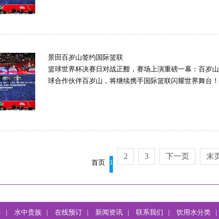
景田百岁山签约国际篮联
篮球世界杯决赛日对战正酣，赛场上演重磅一幕：百岁山
球合作伙伴百岁山，将继续携手国际篮联闪耀世界舞台！ 签约
2
3
下一页
末
首页
1
格
|
水中贵族
|
在线预订
|
新闻资讯
|
联系我们
|
饮用水分类
|