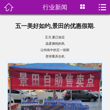



行业新闻
首页

关于我们
五一美好如约,景田的优惠假期.
产品展示
五月,夏已临近
温柔拂煦的风
订水价格
让特殊中的五一假期
变得重具生机
水中贵族
在线预订
新闻资讯
联系我们
饮用水分类