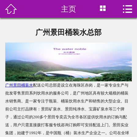



主页
首页

关于我们
广州景田桶装水总部
产品展示
订水价格
水中贵族
广州景田桶装水
配送公司总部是设立在海珠区赤岗，是一家专业生产与
在线预订
批发零售景田系列饮用水的服务公司，是广州地区具有较大规模的桶装
水销售商。是一家专注于瓶装、桶装饮用水生产和销售的大型企业。目
新闻资讯
前公司主打品牌有：景田矿泉水、景田纯净水、宝露矿泉水等三个牌
子，通过公司的200多个景田专卖店为全市各区提供饮用水的订购与配
联系我们
送，用户只需直接拨打客服专线咨询订购即可安排配送上门。景田实业
集团，始建于1992年，是中国瓶（桶）装水生产企业之一。公司在全球
饮用水分类