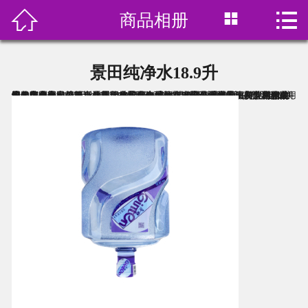



商品相册
首页

关于我们
景田纯净水18.9升
产品展示
景田纯净水，规格18.9升，由景田公司出品，景田公司是一家专注于饮用水的生产企业，一直注重于质量领先地位，以高品质技术生产饮用包装水。广州景田公司，始建于1992年，是中国极具权威的瓶（桶）装水生产企业之一。目前，包括北京景田食品饮料有限公司和天源长寿村在内的八家分公司、二十八条现代化生产线、2300余在册员工------共同组成了年营业额3.1亿元、利税2200万元、总资产近4亿元的景田实业集团（集团总部坐落于深圳）。公司在全球拥有200多家分销商，产品远销美国、加拿大、俄罗斯、新加坡、马来西亚、澳洲、香港、澳门、马绍尔群岛等国家和地区，是中国水行业中矿泉水出口量最大的、发展速度最快的企业之一。
订水价格
水中贵族
在线预订
新闻资讯
联系我们
饮用水分类