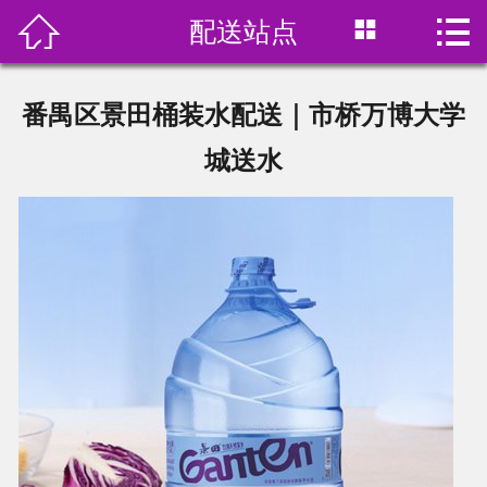



配送站点
首页

关于我们
番禺区景田桶装水配送｜市桥万博大学
产品展示
城送水
订水价格
水中贵族
在线预订
新闻资讯
联系我们
饮用水分类