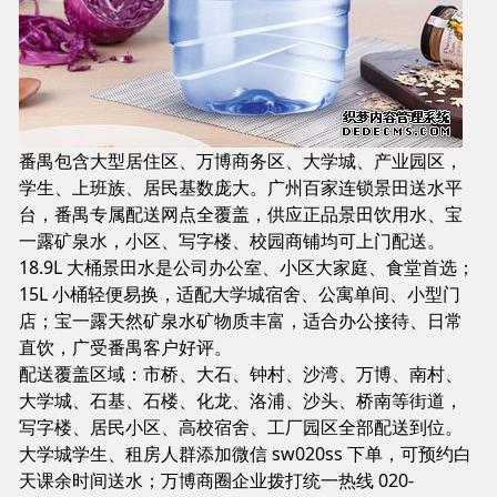
商品相册
配送站点
番禺包含大型居住区、万博商务区、大学城、产业园区，
学生、上班族、居民基数庞大。广州百家连锁景田送水平
台，番禺专属配送网点全覆盖，供应正品景田饮用水、宝
一露矿泉水，小区、写字楼、校园商铺均可上门配送。
18.9L 大桶景田水是公司办公室、小区大家庭、食堂首选；
15L 小桶轻便易换，适配大学城宿舍、公寓单间、小型门
店；宝一露天然矿泉水矿物质丰富，适合办公接待、日常
直饮，广受番禺客户好评。
配送覆盖区域：市桥、大石、钟村、沙湾、万博、南村、
大学城、石基、石楼、化龙、洛浦、沙头、桥南等街道，
写字楼、居民小区、高校宿舍、工厂园区全部配送到位。
大学城学生、租房人群添加微信 sw020ss 下单，可预约白
天课余时间送水；万博商圈企业拨打统一热线 020-