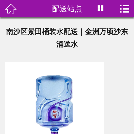



配送站点
首页

关于我们
南沙区景田桶装水配送｜金洲万顷沙东
产品展示
涌送水
订水价格
水中贵族
在线预订
新闻资讯
联系我们
饮用水分类