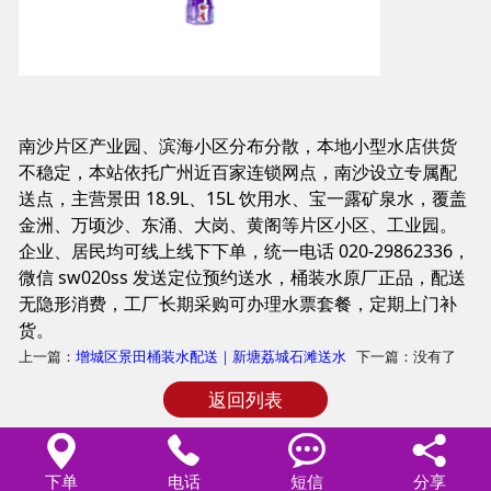
商品相册
配送站点
南沙片区产业园、滨海小区分布分散，本地小型水店供货
不稳定，本站依托广州近百家连锁网点，南沙设立专属配
送点，主营景田 18.9L、15L 饮用水、宝一露矿泉水，覆盖
金洲、万顷沙、东涌、大岗、黄阁等片区小区、工业园。
企业、居民均可线上线下下单，统一电话 020-29862336，
微信 sw020ss 发送定位预约送水，桶装水原厂正品，配送
无隐形消费，工厂长期采购可办理水票套餐，定期上门补
货。
上一篇：
增城区景田桶装水配送｜新塘荔城石滩送水
下一篇：没有了
返回列表




下单
电话
短信
分享