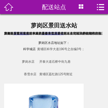



配送站点
首页

关于我们
萝岗区景田送水站
产品展示
萝岗区
配送公司设立的派发中心，主要负责该区域的订单、商品价格信息展示、以及完成用户的订水送水业务。水店位于：科学城、开泰大道、香雪等，有3个店铺可以配送附近用户的日常用水需求，我们是全市范围连锁的送水公司，若公司用户地址搬迁后也可以安排就近的景田专卖店继续送水，订水只需与网站人员咨询购买即可安排送水上门服务。
景田桶装水
送水站是
广州景田桶装水
萝岗区水店地址如下：
订水价格
科学城店
黄埔区科学大道196号之自编3号；
水中贵族
萝岗水店
开泰大道石桥中街九巷
在线预订
香雪水店
黄埔区荔红路125号附近
新闻资讯
联系我们
饮用水分类