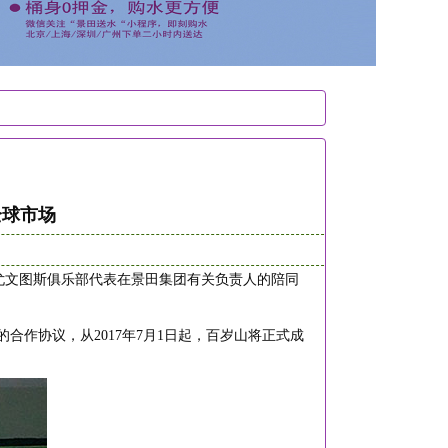
全球市场
。尤文图斯俱乐部代表在景田集团有关负责人的陪同
作协议，从2017年7月1日起，百岁山将正式成