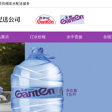
景田桶装水配送服务
品展示
订水价格
水中贵族
在线
送站点
主页
天然矿泉水