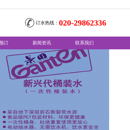
020-29862336
订水热线：
预订
新闻资讯
联系我们