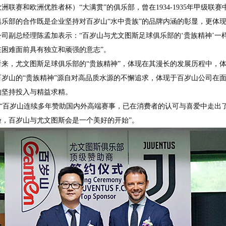
洲联赛和欧洲优胜者杯）“大满贯”的俱乐部，曾在1934-1935年甲级
部的合作既是企业坚持对百岁山“水中贵族”的品牌内涵的彰显，更体现
公司副总经理陈孟加表示：“百岁山与尤文图斯足球俱乐部的‘贵族精神’
在困难面前具有独立和顽强的意志”。
，尤文图斯足球俱乐部的“贵族精神”，体现在其漫长的发展历程中，体
百岁山的“贵族精神”源自对高品质水源的不懈追求，体现于百岁山公司在
的坚持投入与精益求精。
百岁山连续多年赞助国内外高端赛事，已在消费者的认可与喜爱中走出了
验，百岁山与尤文图斯会是一个美好的开始”。