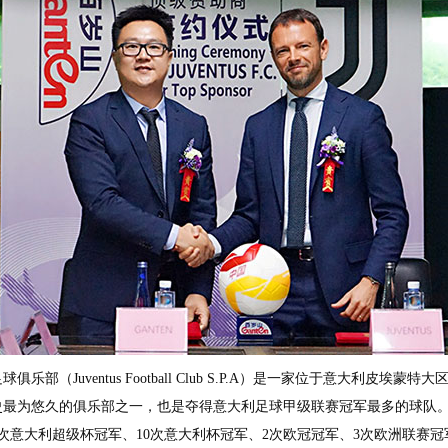
部（Juventus Football Club S.P.A）是一家位于意大利皮埃蒙
最为悠久的俱乐部之一，也是夺得意大利足球甲级联赛冠军最多的球队。截止
次意大利超级杯冠军、10次意大利杯冠军、2次欧冠冠军、3次欧洲联赛