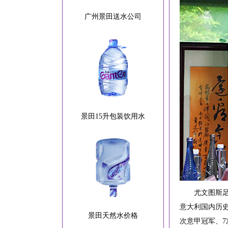
广州景田送水公司
景田15升包装饮用水
尤文图斯足球俱乐
意大利国内历史
景田天然水价格
次意甲冠军、7