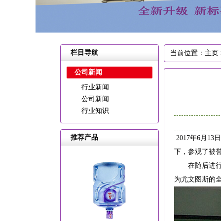
栏目导航
当前位置：
主页
公司新闻
行业新闻
公司新闻
行业知识
推荐产品
2017年6月
下，参观了被誉
在随后进行的
为尤文图斯的