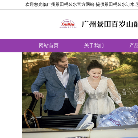
欢迎您光临广州景田桶装水官方网站-提供景田桶装水订水,
网站首页
关于我们
产
饮用水分类
商品相册
配