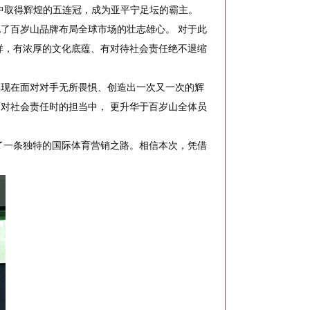
联赛中取得辉煌的五连冠，成为亚平宁足坛的霸主。
了百岁山品牌布局全球市场的壮志雄心。 对于此
一样，有浓厚的文化底蕴、有对待社会责任绝不退缩
现在面对对手无所畏惧、创造出一次又一次的辉
面对社会责任时的担当中， 更升华于百岁山全体员
一条独特的国际体育营销之路。相信本次，凭借